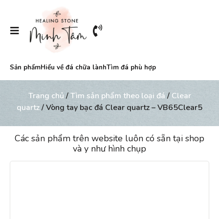
Sản phẩm
Hiểu về đá chữa lành
Tìm đá phù hợp
Trang chủ
/
Tìm sản phẩm theo loại đá
/
Clear
quartz
/ Vòng tay bạc đá Clear quartz – VB65Clear5
Các sản phẩm trên website luôn có sẵn tại shop
và y như hình chụp