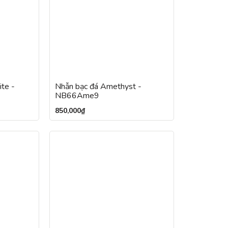
ite -
Nhẫn bạc đá Amethyst -
NB66Ame9
850,000
₫