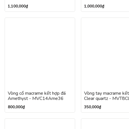
1,100,000
₫
1,000,000
₫
Vòng cổ macrame kết hợp đá
Vòng tay macrame kết
Amethyst - MVC14Ame36
Clear quartz - MVT8C
800,000
₫
350,000
₫