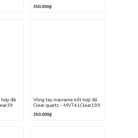
350,000
₫
 hợp đá
Vòng tay macrame kết hợp đá
lear39
Clear quartz - MVT41Clear199
350,000
₫