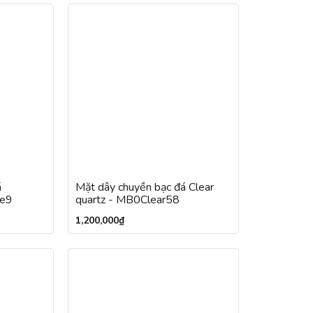
á
Mặt dây chuyền bạc đá Clear
e9
quartz - MB0Clear58
1,200,000
₫