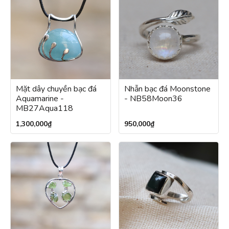
Mặt dây chuyền bạc đá
Nhẫn bạc đá Moonstone
Aquamarine -
- NB58Moon36
MB27Aqua118
1,300,000
₫
950,000
₫