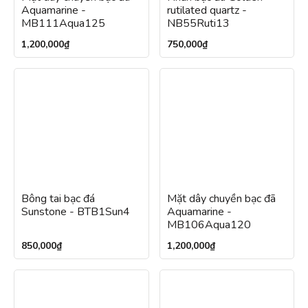
Aquamarine -
rutilated quartz -
MB111Aqua125
NB55Ruti13
1,200,000
₫
750,000
₫
Bông tai bạc đá
Mặt dây chuyền bạc đã
Sunstone - BTB1Sun4
Aquamarine -
MB106Aqua120
850,000
₫
1,200,000
₫