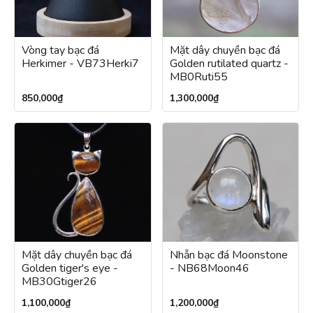
Vòng tay bạc đá
Mặt dây chuyền bạc đá
Herkimer - VB73Herki7
Golden rutilated quartz -
MB0Ruti55
850,000
₫
1,300,000
₫
Mặt dây chuyền bạc đá
Nhẫn bạc đá Moonstone
Golden tiger's eye -
- NB68Moon46
MB30Gtiger26
1,100,000
₫
1,200,000
₫