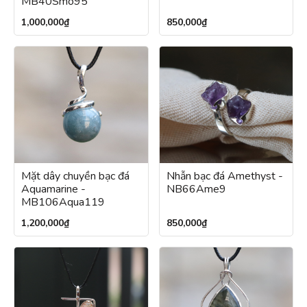
MB40Smo95
1,000,000
₫
850,000
₫
Mặt dây chuyền bạc đá
Nhẫn bạc đá Amethyst -
Aquamarine -
NB66Ame9
MB106Aqua119
1,200,000
₫
850,000
₫