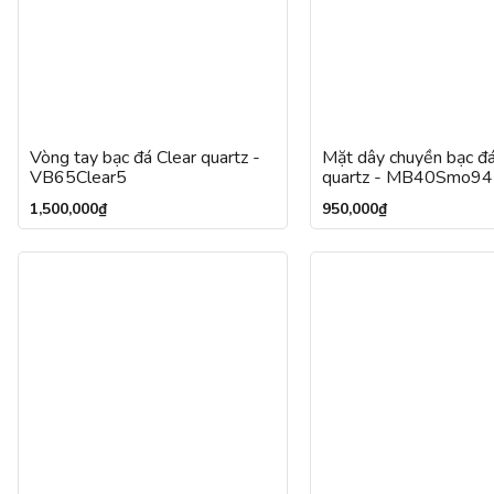
Vòng tay bạc đá Clear quartz -
Mặt dây chuyền bạc đ
VB65Clear5
quartz - MB40Smo94
1,500,000
₫
950,000
₫