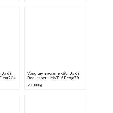
hợp đá
Vòng tay macrame kết hợp đá
9Clear204
Red jasper - MVT16Redja79
250,000
₫