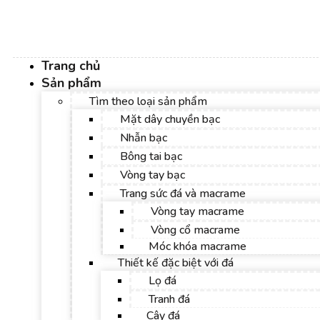
Trang chủ
Sản phẩm
Tìm theo loại sản phẩm
Mặt dây chuyền bạc
Nhẫn bạc
Bông tai bạc
Vòng tay bạc
Trang sức đá và macrame
Vòng tay macrame
Vòng cổ macrame
Móc khóa macrame
Thiết kế đặc biệt với đá
Lọ đá
Tranh đá
Cây đá