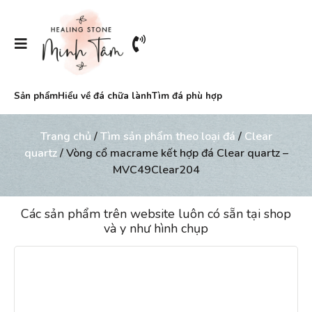
Sản phẩm
Hiểu về đá chữa lành
Tìm đá phù hợp
Trang chủ
/
Tìm sản phẩm theo loại đá
/
Clear
quartz
/ Vòng cổ macrame kết hợp đá Clear quartz –
MVC49Clear204
Các sản phẩm trên website luôn có sẵn tại shop
và y như hình chụp