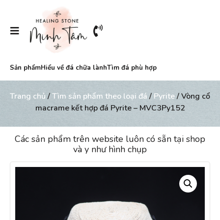
Sản phẩm
Hiểu về đá chữa lành
Tìm đá phù hợp
Trang chủ
/
Tìm sản phẩm theo loại đá
/
Pyrite
/ Vòng cổ
macrame kết hợp đá Pyrite – MVC3Py152
Các sản phẩm trên website luôn có sẵn tại shop
và y như hình chụp