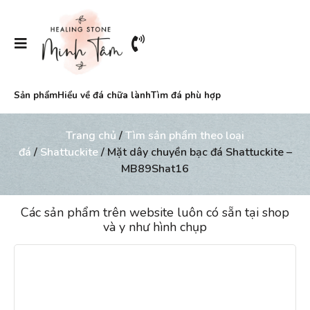
Sản phẩm
Hiểu về đá chữa lành
Tìm đá phù hợp
Trang chủ
/
Tìm sản phẩm theo loại
đá
/
Shattuckite
/ Mặt dây chuyền bạc đá Shattuckite –
MB89Shat16
Các sản phẩm trên website luôn có sẵn tại shop
và y như hình chụp