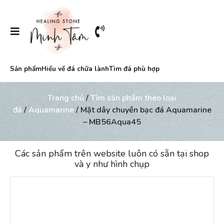
Sản phẩm
Hiểu về đá chữa lành
Tìm đá phù hợp
Trang chủ
/
Tìm sản phẩm theo loại
đá
/
Aquamarine
/ Mặt dây chuyền bạc đá Aquamarine
– MB56Aqua45
Các sản phẩm trên website luôn có sẵn tại shop
và y như hình chụp