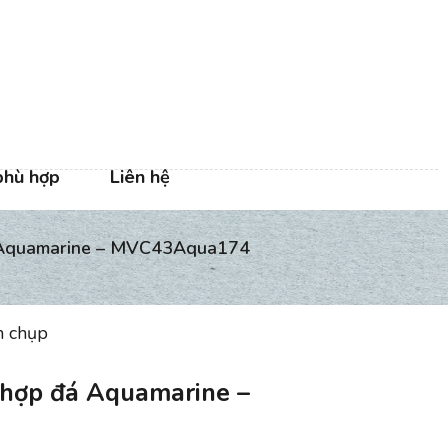
phù hợp
Liên hệ
á Aquamarine – MVC43Aqua174
h chụp
 hợp đá Aquamarine –