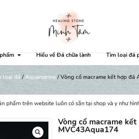
 phẩm
Hiểu về Đá chữa lành
Tìm loại đá 
 loại đá
/
Aquamarine
/ Vòng cổ macrame kết hợp đ
ản phẩm trên website luôn có sẵn tại shop và y như hìn
Vòng cổ macrame kết
MVC43Aqua174