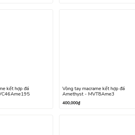
me kết hợp đá
Vòng tay macrame kết hợp đá
MVC46Ame195
Amethyst - MVT8Ame3
400,000
₫