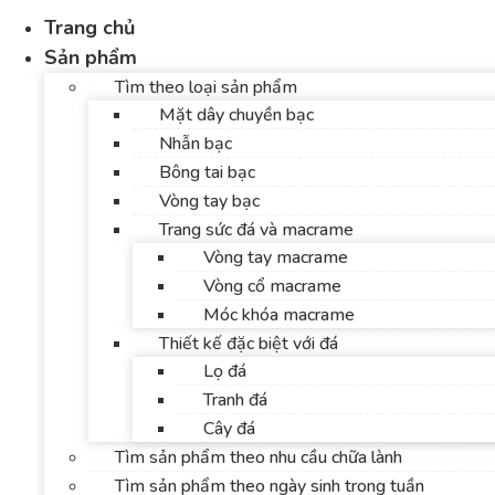
Chuyển
Trang chủ
đến
Sản phẩm
nội
Tìm theo loại sản phẩm
dung
Mặt dây chuyền bạc
Nhẫn bạc
Bông tai bạc
Vòng tay bạc
Trang sức đá và macrame
Vòng tay macrame
Vòng cổ macrame
Móc khóa macrame
Thiết kế đặc biệt với đá
Lọ đá
Tranh đá
Cây đá
Tìm sản phẩm theo nhu cầu chữa lành
Tìm sản phẩm theo ngày sinh trong tuần