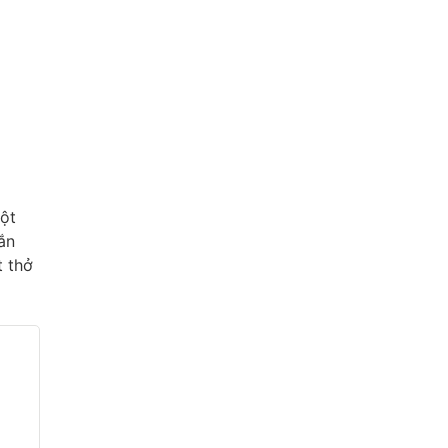
một
ắn
t thở