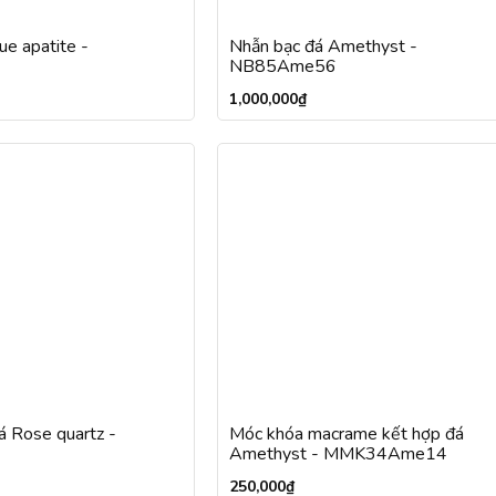
ue apatite -
Nhẫn bạc đá Amethyst -
NB85Ame56
1,000,000
₫
á Rose quartz -
Móc khóa macrame kết hợp đá
Amethyst - MMK34Ame14
250,000
₫